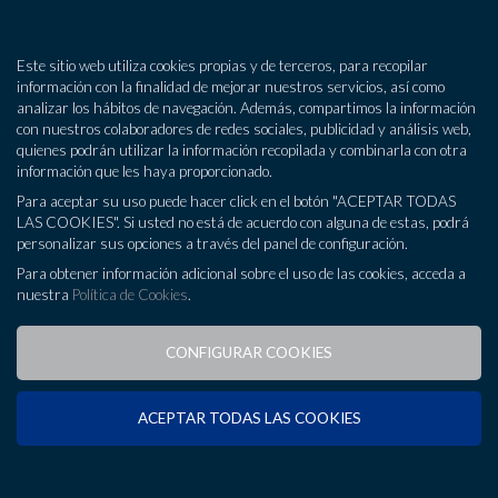
MENÚ
Este sitio web utiliza cookies propias y de terceros, para recopilar
información con la finalidad de mejorar nuestros servicios, así como
analizar los hábitos de navegación. Además, compartimos la información
¿Quienes somos?
con nuestros colaboradores de redes sociales, publicidad y análisis web,
quienes podrán utilizar la información recopilada y combinarla con otra
Asesoría
información que les haya proporcionado.
Para aceptar su uso puede hacer click en el botón "ACEPTAR TODAS
Consultoría
LAS COOKIES". Si usted no está de acuerdo con alguna de estas, podrá
personalizar sus opciones a través del panel de configuración.
Tecnología y Desarrollo
922 724 196
Para obtener información adicional sobre el uso de las cookies, acceda a
nuestra
Política de Cookies
.
Oficinas
CONFIGURAR COOKIES
Blog
Auditoría
Contacto
Consigue
valor añadido
en tu actividad agilizando
ACEPTAR TODAS LAS COOKIES
procedimientos a través de la utilización de nuestros sistemas
de información y herramientas informáticas orientados a la