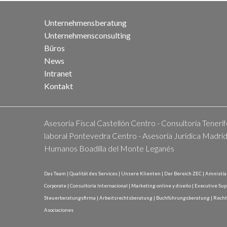
Unternehmensberatung
Unternehmensconsulting
Büros
News
Intranet
Kontakt
Asesoría Fiscal Castellón Centro
-
Consultoría Tenerif
laboral Pontevedra Centro
-
Asesoría Juridica Madri
Humanos Boadilla del Monte Leganés
Das Team
|
Qualität des Services
|
Unsere Klienten
|
Der Bereich ZEC
|
Amnistía 
Corporate
|
Consultoría Internacional
|
Marketing online y diseño
|
Executive Sup
Steuerberatungsfirma
|
Arbeitsrechtsberatung
|
Buchführungsberatung
|
Recht
Asociaciones