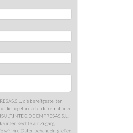
S,S.L. die bereitgestellten
nd die angeforderten Informationen
n CONSULT.INTEG.DE EMPRESAS,S.L.
kannten Rechte auf Zugang,
e wir Ihre Daten behandeln, greifen