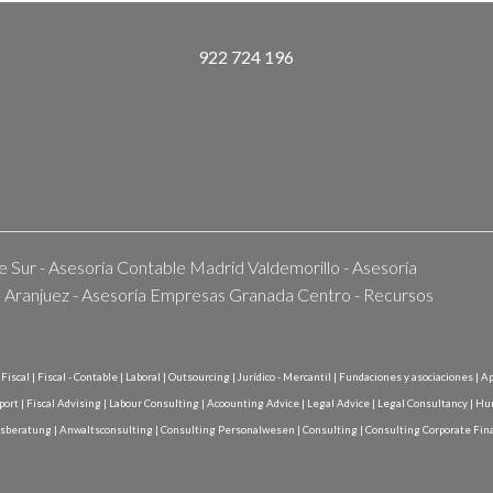
922 724 196
e Sur
-
Asesoría Contable Madrid Valdemorillo
-
Asesoría
d Aranjuez
-
Asesoría Empresas Granada Centro
-
Recursos
Fiscal
|
Fiscal - Contable
|
Laboral
|
Outsourcing
|
Jurídico - Mercantil
|
Fundaciones y asociaciones
|
Ap
port
|
Fiscal Advising
|
Labour Consulting
|
Acoounting Advice
|
Legal Advice
|
Legal Consultancy
|
Hum
sberatung
|
Anwaltsconsulting
|
Consulting Personalwesen
|
Consulting
|
Consulting Corporate Fin