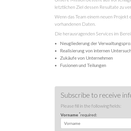
letztlichen Ziel dessen Resultate zu 
Wenn das Team einem neuen Projekt ent
vorhandenen Daten.
Die herausragenden Services im Berei
Neugliederung der Verwaltungspro
Realisierung von internen Untersuc
Zukäufe von Unternehmen
Fusionen und Teilungen
Subscribe to receive in
Please fill in the following fields:
*
Vorname
required: