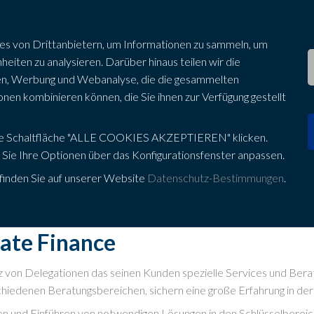
Wer sind wir
Unternehmensberatung
Unte
s von Drittanbietern, um Informationen zu sammeln, um
iten zu analysieren. Darüber hinaus teilen wir die
Das Team
Steuerberatungsfirma
Anwa
ien, Werbung und Webanalyse, die die gesammelten
en kombinieren können, die Sie ihnen zur Verfügung gestellt
Qualität des Services
Arbeitsrechtsberatung
Cons
Unsere Klienten
Buchführungsberatung
Cons
die Schaltfläche "ALLE COOKIES AKZEPTIEREN" klicken.
4 196
 Sie Ihre Optionen über das Konfigurationsfenster anpassen.
Der Bereich ZEC
Rechtsberatung
Cons
finden Sie auf unserer Website
Datenschutz-Bestimmungen
.
ate Finance
tz von Delegationen das seinen Kunden spezielle Services und Bera
chiedenen Beratungsbereichen, sichern eine große Erfahrung in de
en und Einführen von notwendigen Lösungen in den Schlüsselbere