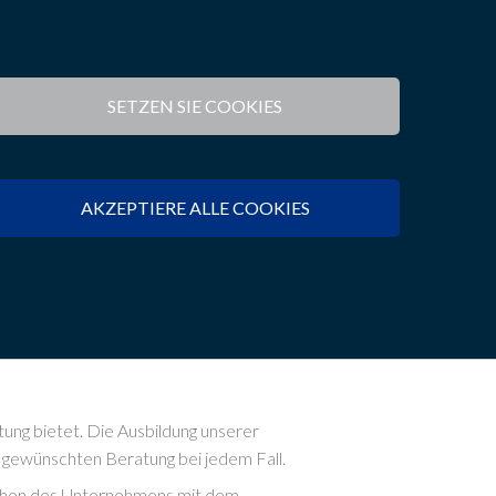
rnehmensconsulting
Büros
Blog
Kontakt
SETZEN SIE COOKIES
ltsconsulting
Nationalen Beratungsbüro
ulting Personalwesen
International Beratungsbüro
ulting
AKZEPTIERE ALLE COOKIES
ulting Corporate Finance
tung bietet. Die Ausbildung unserer
r gewünschten Beratung bei jedem Fall.
ichen des Unternehmens mit dem