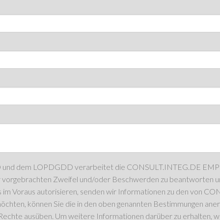
D und dem LOPDGDD verarbeitet die CONSULT.INTEG.DE EMPRESA
r vorgebrachten Zweifel und/oder Beschwerden zu beantworten u
ns im Voraus autorisieren, senden wir Informationen zu den vo
chten, können Sie die in den oben genannten Bestimmungen aner
Rechte ausüben. Um weitere Informationen darüber zu erhalten, wi