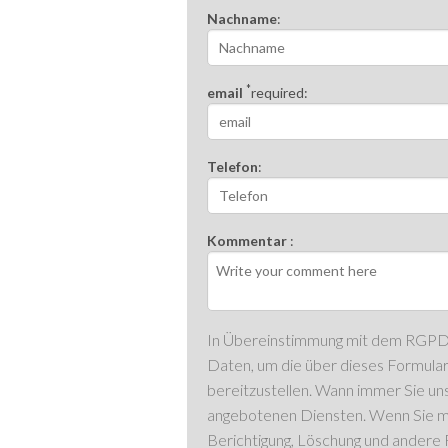
Nachname
:
*
email
required:
Telefon
:
Kommentar
:
In Übereinstimmung mit dem RGP
Daten, um die über dieses Formula
bereitzustellen. Wann immer Sie u
angebotenen Diensten. Wenn Sie mö
Berichtigung, Löschung und andere 