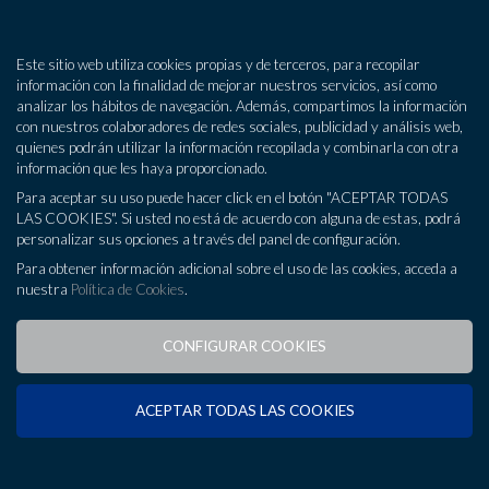
MENÚ
Este sitio web utiliza cookies propias y de terceros, para recopilar
información con la finalidad de mejorar nuestros servicios, así como
analizar los hábitos de navegación. Además, compartimos la información
¿Quienes somos?
con nuestros colaboradores de redes sociales, publicidad y análisis web,
quienes podrán utilizar la información recopilada y combinarla con otra
Asesoría
información que les haya proporcionado.
Para aceptar su uso puede hacer click en el botón "ACEPTAR TODAS
Consultoría
LAS COOKIES". Si usted no está de acuerdo con alguna de estas, podrá
personalizar sus opciones a través del panel de configuración.
Tecnología y Desarrollo
922 724 196
Para obtener información adicional sobre el uso de las cookies, acceda a
nuestra
Política de Cookies
.
Oficinas
CONFIGURAR COOKIES
Blog
¿Quienes somos?
Contacto
C.E. Consulting Empresarial
Tenerife-Sur
es un modelo de
ACEPTAR TODAS LAS COOKIES
compromiso y vocación de servicio aplicable a todas las áreas
legales, económicas y de gestión, en el cada vez más
complicado ámbito de los negocios.